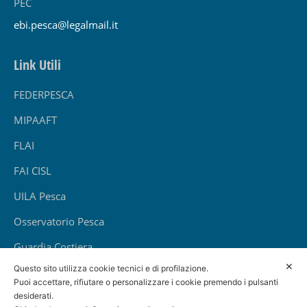
PEC
ebi.pesca@legalmail.it
Link Utili
FEDERPESCA
MIPAAFT
FLAI
FAI CISL
UILA Pesca
Osservatorio Pesca
Guardia Costiera
✕
Questo sito utilizza cookie tecnici e di profilazione.
INAIL
Puoi accettare, rifiutare o personalizzare i cookie premendo i pulsanti
INPS
desiderati.