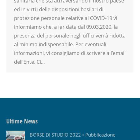
sanitaria che sta attraversando il nostro paese
ed in virtù delle disposizioni basilari di
protezione personale relative al COVID-19 vi
informiamo che, a far data dal 09.03.2020, la
presenza del personale negli uffici verrà ridotta
al minimo indispensabile. Per eventuali
informazioni, vi consigliamo di scrivere all’email
dell’Ente. Ci…
Ultime News
BORSE DI STUDIO 2022 • Pubblicazione