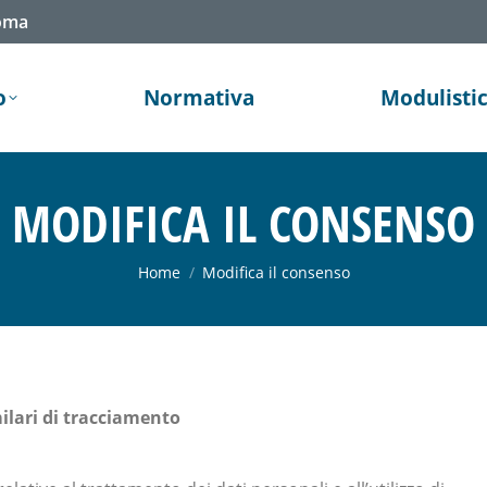
Roma
o
Normativa
Modulisti
MODIFICA IL CONSENSO
You are here:
Home
Modifica il consenso
milari di tracciamento