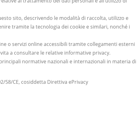
elative al trattamento dei dati personali e all’utilizzo di
uesto sito, descrivendo le modalità di raccolta, utilizzo e
nire tramite la tecnologia dei cookie e similari, nonché i
ine o servizi online accessibili tramite collegamenti esterni
nvita a consultare le relative informative privacy.
rincipali normative nazionali e internazionali in materia di
/58/CE, cosiddetta Direttiva ePrivacy