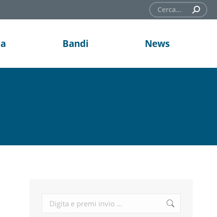
Search:
ca
Bandi
News
Search: