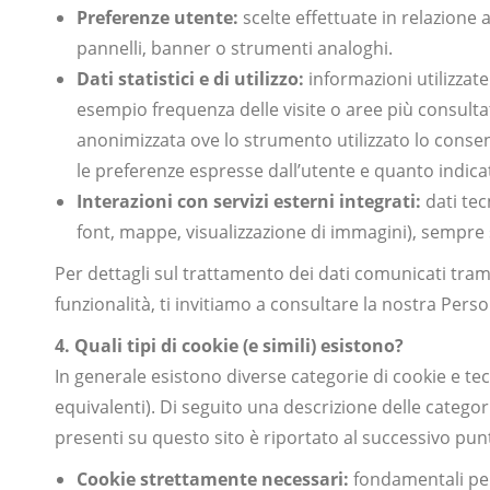
Preferenze utente:
scelte effettuate in relazione a
pannelli, banner o strumenti analoghi.
Dati statistici e di utilizzo:
informazioni utilizzate
esempio frequenza delle visite o aree più consulta
anonimizzata ove lo strumento utilizzato lo consent
le preferenze espresse dall’utente e quanto indicat
Interazioni con servizi esterni integrati:
dati tecn
font, mappe, visualizzazione di immagini), sempre s
Per dettagli sul trattamento dei dati comunicati tramit
funzionalità, ti invitiamo a consultare la nostra Perso
4. Quali tipi di cookie (e simili) esistono?
In generale esistono diverse categorie di cookie e te
equivalenti). Di seguito una descrizione delle categori
presenti su questo sito è riportato al successivo pun
Cookie strettamente necessari:
fondamentali per