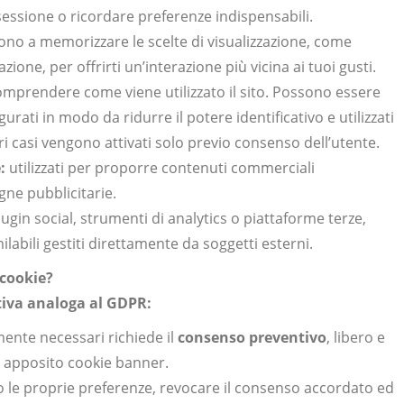
sessione o ricordare preferenze indispensabili.
no a memorizzare le scelte di visualizzazione, come
ione, per offrirti un’interazione più vicina ai tuoi gusti.
omprendere come viene utilizzato il sito. Possono essere
urati in modo da ridurre il potere identificativo e utilizzati
ri casi vengono attivati solo previo consenso dell’utente.
:
utilizzati per proporre contenuti commerciali
gne pubblicitarie.
gin social, strumenti di analytics o piattaforme terze,
labili gestiti direttamente da soggetti esterni.
 cookie?
iva analoga al GDPR:
mente necessari richiede il
consenso preventivo
, libero e
so apposito cookie banner.
 le proprie preferenze, revocare il consenso accordato ed