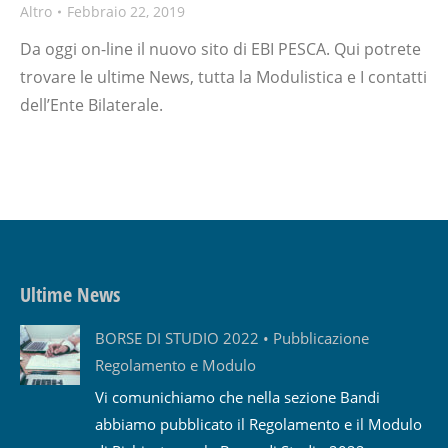
Altro
Febbraio 22, 2019
Da oggi on-line il nuovo sito di EBI PESCA. Qui potrete
trovare le ultime News, tutta la Modulistica e I contatti
dell’Ente Bilaterale.
Ultime News
BORSE DI STUDIO 2022 • Pubblicazione
Regolamento e Modulo
Vi comunichiamo che nella sezione Bandi
abbiamo pubblicato il Regolamento e il Modulo