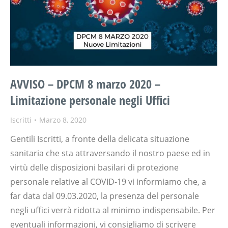
AVVISO – DPCM 8 marzo 2020 –
Limitazione personale negli Uffici
Iscritti
Marzo 8, 2020
Gentili Iscritti, a fronte della delicata situazione
sanitaria che sta attraversando il nostro paese ed in
virtù delle disposizioni basilari di protezione
personale relative al COVID-19 vi informiamo che, a
far data dal 09.03.2020, la presenza del personale
negli uffici verrà ridotta al minimo indispensabile. Per
eventuali informazioni, vi consigliamo di scrivere