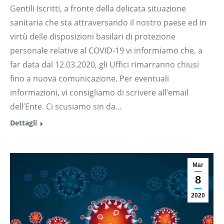
Gentili Iscritti, a fronte della delicata situazione
sanitaria che sta attraversando il nostro paese ed in
virtù delle disposizioni basilari di protezione
personale relative al COVID-19 vi informiamo che, a
far data dal 12.03.2020, gli Uffici rimarranno chiusi
fino a nuova comunicazione. Per eventuali
informazioni, vi consigliamo di scrivere all’email
dell’Ente. Ci scusiamo sin da…
Dettagli
Mar
8
2020