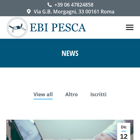
+39 06 47824858
Via G.B. Morgagni, 33 00161 Roma
NEWS
You are here:
View all
Altro
Iscritti
Dic
12