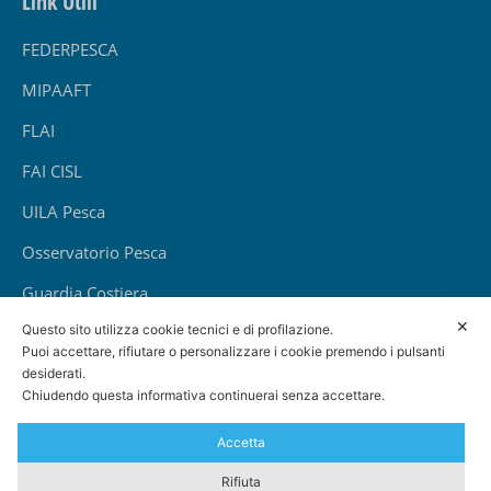
Link Utili
FEDERPESCA
MIPAAFT
FLAI
FAI CISL
UILA Pesca
Osservatorio Pesca
Guardia Costiera
✕
Questo sito utilizza cookie tecnici e di profilazione.
INAIL
Puoi accettare, rifiutare o personalizzare i cookie premendo i pulsanti
INPS
desiderati.
Chiudendo questa informativa continuerai senza accettare.
Accetta
© 2020 Tutti i diritti riservati — EBI PESCA - C.F.
Rifiuta